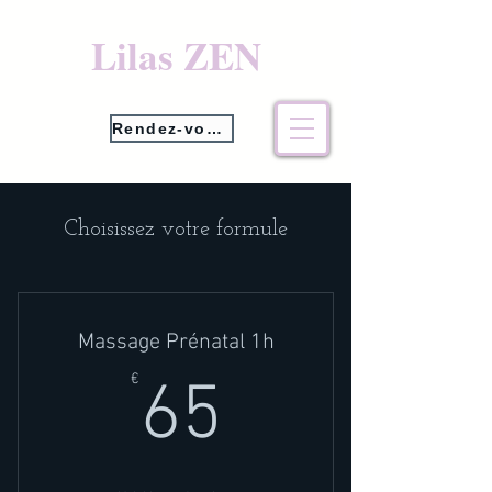
Lilas ZEN
Rendez-vous
Choisissez votre formule
Massage Prénatal 1h
65€
€
65