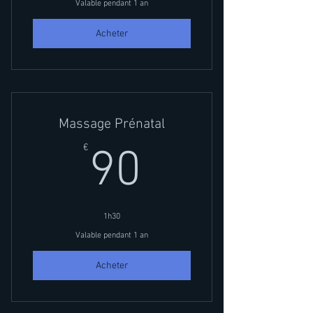
Valable pendant 1 an
Acheter
Massage Prénatal
90€
€
90
1h30
Valable pendant 1 an
Acheter